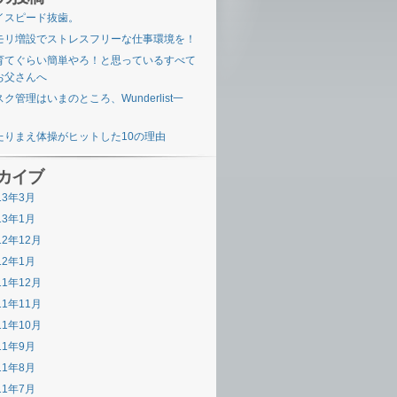
イスピード抜歯。
モリ増設でストレスフリーな仕事環境を！
育てぐらい簡単やろ！と思っているすべて
お父さんへ
ク管理はいまのところ、Wunderlist一
。
たりまえ体操がヒットした10の理由
カイブ
13年3月
13年1月
12年12月
12年1月
11年12月
11年11月
11年10月
11年9月
11年8月
11年7月