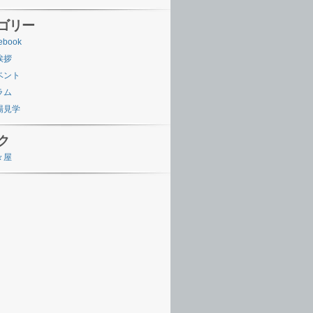
ゴリー
ebook
挨拶
ベント
ラム
場見学
ク
々屋