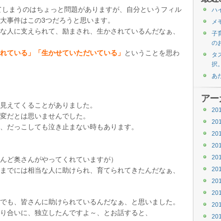
てしまうのはちょっと問題がありますが、自分というフィル
ハ
大事件はこの3つだろうと思います。
メ
な人に支えられて、励まされ、生かされているんだなぁ、
子
の
れている」「生かせていただいている」
ということを思わ
タス
択
あ
アー
見えてくることがありました。
20
変だとは思いませんでした。
20
、だっこしても泣き止まない時もあります。
20
20
20
んど奥さんがやってくれていますが）
20
までには相当な人に助けられ、育てられてきたんだなぁ、
20
20
でも、皆さんに助けられているんだなぁ、と思いました。
20
り合いに、独立したんですよ～、とお話すると、
20