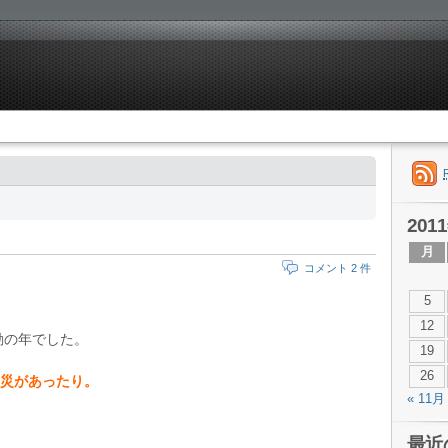
201
。
月
コメント 2 件
5
12
動の年でした。
19
26
災があったり。
« 11月
最近