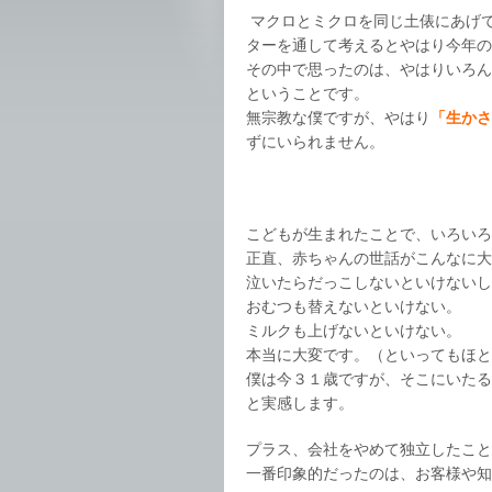
マクロとミクロを同じ土俵にあげ
ターを通して考えるとやはり今年の
その中で思ったのは、やはりいろん
ということです。
無宗教な僕ですが、やはり
「生かさ
ずにいられません。
こどもが生まれたことで、いろいろ
正直、赤ちゃんの世話がこんなに大
泣いたらだっこしないといけないし
おむつも替えないといけない。
ミルクも上げないといけない。
本当に大変です。（といってもほと
僕は今３１歳ですが、そこにいたる
と実感します。
プラス、会社をやめて独立したこと
一番印象的だったのは、お客様や知