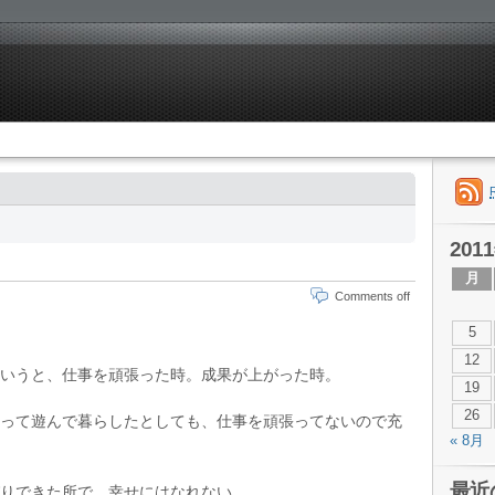
201
月
Comments off
5
12
いうと、仕事を頑張った時。成果が上がった時。
19
26
って遊んで暮らしたとしても、仕事を頑張ってないので充
« 8月
最近
りできた所で、幸せにはなれない。