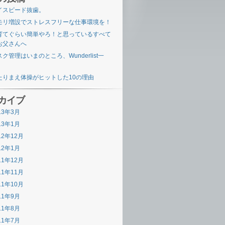
イスピード抜歯。
モリ増設でストレスフリーな仕事環境を！
育てぐらい簡単やろ！と思っているすべて
お父さんへ
ク管理はいまのところ、Wunderlist一
。
たりまえ体操がヒットした10の理由
カイブ
13年3月
13年1月
12年12月
12年1月
11年12月
11年11月
11年10月
11年9月
11年8月
11年7月