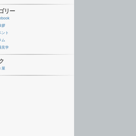
ゴリー
ebook
挨拶
ベント
ラム
場見学
ク
々屋