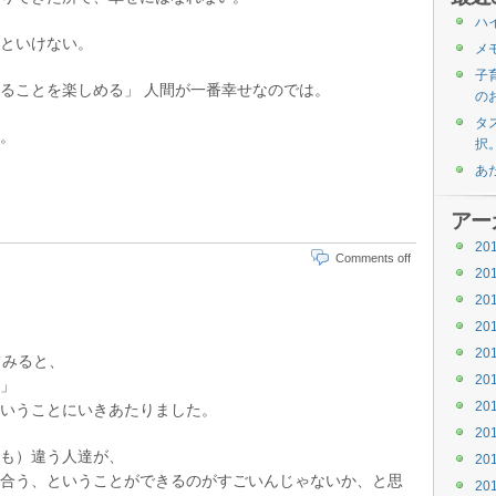
ハ
といけない。
メ
子
ることを楽しめる」 人間が一番幸せなのでは。
の
タス
。
択
あ
アー
20
Comments off
20
20
20
20
てみると、
20
」
20
いうことにいきあたりました。
20
も）違う人達が、
20
合う、ということができるのがすごいんじゃないか、と思
20