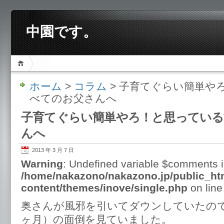
中園です。
ホーム
>
コラム
> 子育てぐらい簡単や
べてのお父さんへ
子育てぐらい簡単やろ！と思ってい
んへ
2013 年 3 月 7 日
Warning
: Undefined variable $comments 
/home/nakazono/nakazono.jp/public_ht
content/themes/inove/single.php
on lin
奥さんが風邪を引いてダウンしていたので
ヶ月）の面倒を見ていました。