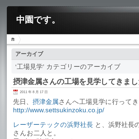
中園です。
アーカイブ
‘工場見学’ カテゴリーのアーカイブ
摂津金属さんの工場を見学してきまし
2011 年 8 月 17 日
先日、
摂津金属
さんへ工場見学に行って
http://www.settsukinzoku.co.jp/
レーザーテックの浜野社長
と、浜野社長
さんお二人と。