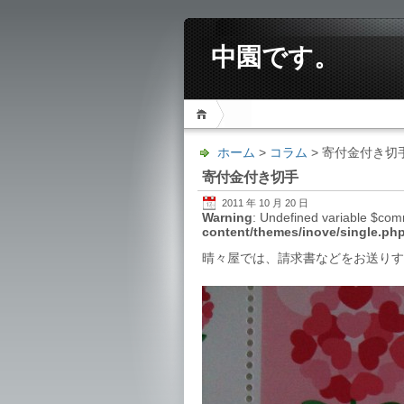
中園です。
ホーム
>
コラム
> 寄付金付き切
寄付金付き切手
2011 年 10 月 20 日
Warning
: Undefined variable $co
content/themes/inove/single.ph
晴々屋では、請求書などをお送りす