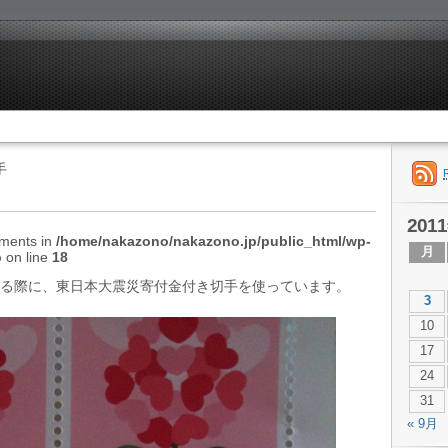
手
201
mments in
/home/nakazono/nakazono.jp/public_html/wp-
月
p
on line
18
る際に、東日本大震災寄付金付き切手を使っています。
3
10
17
24
31
« 9月