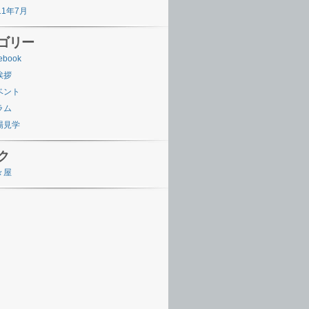
11年7月
ゴリー
ebook
挨拶
ベント
ラム
場見学
ク
々屋