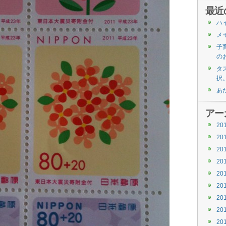
最近
ハ
メ
子
の
タス
択
あ
アー
20
20
20
20
20
20
20
20
20