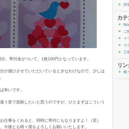
20
カテ
fac
ご
イ
コ
工
円分、寄付金がついて、1枚100円となっています。
リン
分が儲けさせていただいているときなわけなので、少しは
晴
。
ば幸いです。
違う形で貢献したいと思うのですが、ひとまずはこういう
お仕事をくれると、同時に寄付にもなりますよ！（笑）
で、今後とも晴々屋をよろしくお願いいたします。