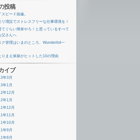
の投稿
イスピード抜歯。
モリ増設でストレスフリーな仕事環境を！
育てぐらい簡単やろ！と思っているすべて
お父さんへ
ク管理はいまのところ、Wunderlist一
。
たりまえ体操がヒットした10の理由
カイブ
13年3月
13年1月
12年12月
12年1月
11年12月
11年11月
11年10月
11年9月
11年8月